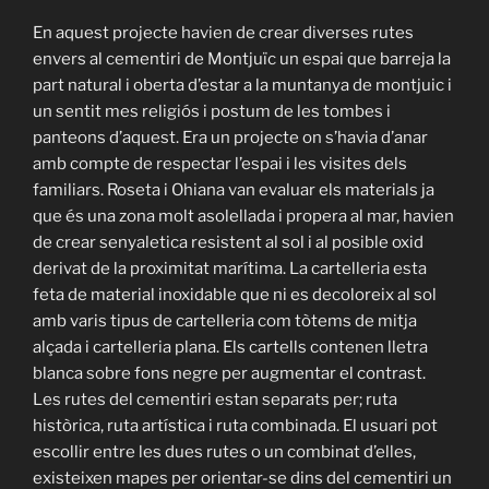
En aquest projecte havien de crear diverses rutes
envers al cementiri de Montjuïc un espai que barreja la
part natural i oberta d’estar a la muntanya de montjuic i
un sentit mes religiós i postum de les tombes i
panteons d’aquest. Era un projecte on s’havia d’anar
amb compte de respectar l’espai i les visites dels
familiars. Roseta i Ohiana van evaluar els materials ja
que és una zona molt asolellada i propera al mar, havien
de crear senyaletica resistent al sol i al posible oxid
derivat de la proximitat marítima. La cartelleria esta
feta de material inoxidable que ni es decoloreix al sol
amb varis tipus de cartelleria com tòtems de mitja
alçada i cartelleria plana. Els cartells contenen lletra
blanca sobre fons negre per augmentar el contrast.
Les rutes del cementiri estan separats per; ruta
històrica, ruta artística i ruta combinada. El usuari pot
escollir entre les dues rutes o un combinat d’elles,
existeixen mapes per orientar-se dins del cementiri un