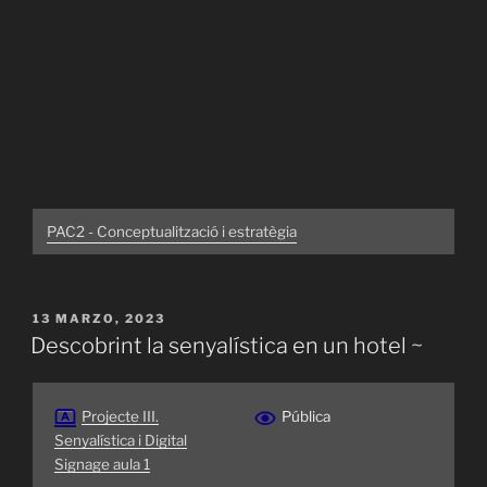
PAC2 - Conceptualització i estratègia
PUBLICADO
13 MARZO, 2023
EL
Descobrint la senyalística en un hotel ~
Projecte III.
Pública
Senyalística i Digital
Signage aula 1