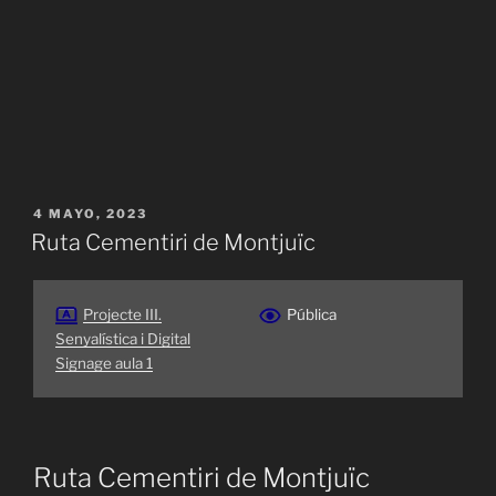
PUBLICADO
4 MAYO, 2023
EL
Ruta Cementiri de Montjuïc
Projecte III.
Pública
Senyalística i Digital
Signage aula 1
Ruta Cementiri de Montjuïc