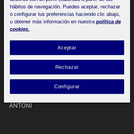
hábitos de navegación. Puedes aceptar, rechazar
Era el primer cop que utilitzava el programa, prefereixo
o configurar tus preferencias haciendo clic abajo,
editors de video tradicionals només amb la veu em
u obtener más información en nuestra
política de
sembla una mica vuit i fred espero que la meva veu
cookies.
dongui suficient caliu.
Aceptar
PAC 5 - Pechakucha
Rechazar
Configurar
PUBLICADO
6 JUNIO, 2023
EL
PAC 4 APLICACIÓ AL MERCAT DE SANT
ANTONI