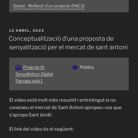
Debat - Reflexió d'un projecte (PAC3)
PUBLICADO
12 ABRIL, 2023
EL
Conceptualització d’una proposta de
senyalització per el mercat de sant antoni
Projecte III.
Pública
Senyalística i Digital
Signage aula 1
El video està molt més resumit i entretingut si no
coneixeu el mercat de Sant Antoni apropeu-vos que
s’apropa Sant Jordi!.
El link del video és el següent;