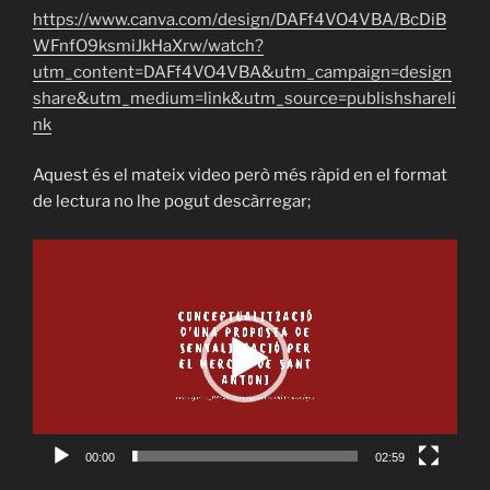
https://www.canva.com/design/DAFf4VO4VBA/BcDiB
WFnfO9ksmiJkHaXrw/watch?
utm_content=DAFf4VO4VBA&utm_campaign=design
share&utm_medium=link&utm_source=publishshareli
nk
Aquest és el mateix video però més ràpid en el format
de lectura no lhe pogut descàrregar;
Reproductor
de
vídeo
00:00
02:59