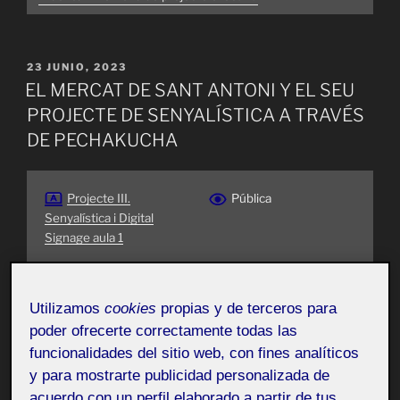
PUBLICADO
23 JUNIO, 2023
EL
EL MERCAT DE SANT ANTONI Y EL SEU
PROJECTE DE SENYALÍSTICA A TRAVÉS
DE PECHAKUCHA
Projecte III.
Pública
Senyalística i Digital
Signage aula 1
Aquest és el resum del projecte del Mercat de sant
Utilizamos
cookies
propias y de terceros para
Antoni i el procés del projecte de senyalética, aquí
poder ofrecerte correctamente todas las
deixo el link de PechaKucha.
funcionalidades del sitio web, con fines analíticos
y para mostrarte publicidad personalizada de
https://www.pechakucha.com/presentations/proposta-
acuerdo con un perfil elaborado a partir de tus
de-senyalistica-pel-mercat-de-sant-antoni