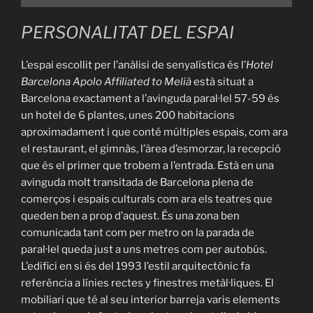
PERSONALITAT DEL ESPAI
L’espai escollit per l’anàlisi de senyalística és l’
Hotel
Barcelona Apolo Affiliated to Melià
està situat a
Barcelona exactament a l’avinguda paral·lel 57-59 és
un hotel de 6 plantes, unes 200 habitacions
aproximadament i que conté múltiples espais, com ara
el restaurant, el gimnàs, l’àrea d’esmorzar, la recepció
que és el primer que trobem a l’entrada. Està en una
avinguda molt transitada de Barcelona plena de
comerços i espais culturals com ara els teatres que
queden ben a prop d’aquest. És una zona ben
comunicada tant com per metro on la parada de
paral·lel queda just a uns metres com per autobús.
L’edifici en si és del 1993 l’estil arquitectònic fa
referència a línies rectes y finestres metàl·liques. El
mobiliari que té al seu interior barreja varis elements