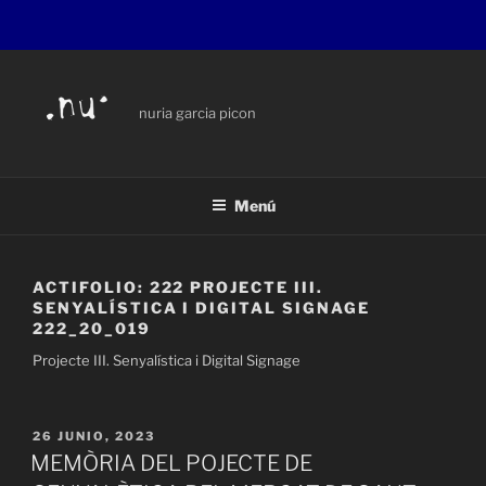
Saltar
al
contenido
nuria garcia picon
Menú
ACTIFOLIO:
222 PROJECTE III.
SENYALÍSTICA I DIGITAL SIGNAGE
222_20_019
Projecte III. Senyalística i Digital Signage
PUBLICADO
26 JUNIO, 2023
EL
MEMÒRIA DEL POJECTE DE