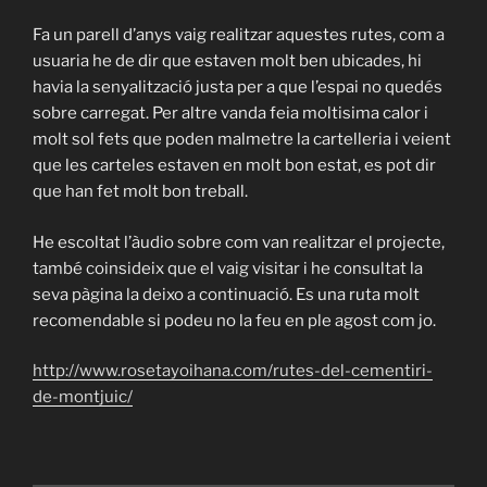
Fa un parell d’anys vaig realitzar aquestes rutes, com a
usuaria he de dir que estaven molt ben ubicades, hi
havia la senyalització justa per a que l’espai no quedés
sobre carregat. Per altre vanda feia moltisima calor i
molt sol fets que poden malmetre la cartelleria i veient
que les carteles estaven en molt bon estat, es pot dir
que han fet molt bon treball.
He escoltat l’àudio sobre com van realitzar el projecte,
també coinsideix que el vaig visitar i he consultat la
seva pàgina la deixo a continuació. Es una ruta molt
recomendable si podeu no la feu en ple agost com jo.
http://www.rosetayoihana.com/rutes-del-cementiri-
de-montjuic/