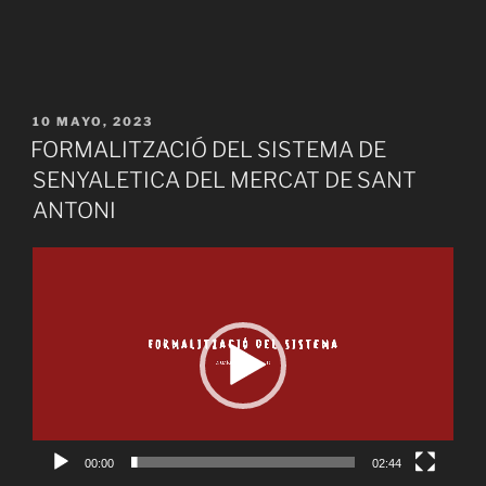
PUBLICADO
10 MAYO, 2023
EL
FORMALITZACIÓ DEL SISTEMA DE
SENYALETICA DEL MERCAT DE SANT
ANTONI
Reproductor
de
vídeo
00:00
02:44