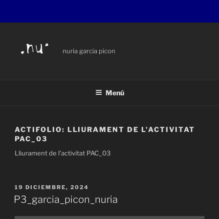
Saltar
al
contenido
nuria garcia picon
Menú
ACTIFOLIO:
LLIURAMENT DE L'ACTIVITAT
PAC_03
Lliurament de l’activitat PAC_03
PUBLICADO
19 DICIEMBRE, 2024
EL
P3_garcia_picon_nuria