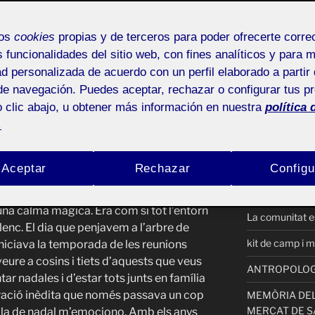
ACTIFOLIO 
mos
cookies
propias y de terceros para poder ofrecerte corr
s funcionalidades del sitio web, con fines analíticos y para 
P3_garcia_pic
ad personalizada de acuerdo con un perfil elaborado a partir 
PAUSA by nu
de navegación. Puedes aceptar, rechazar o configurar tus p
 clic abajo, u obtener más información en nuestra
política 
Procés PAC1
.
R4 Solució cr
BLOOD
 bola de nadal.
La bola de nadal em
Aceptar
Rechazar
Configu
REPTE 3 REC
’apreci i em recorda a la il·lusió del
BLOOD
amilia estaba sospitosament carinyosa i
na calma màgica. Era com si tot l’entorn
La comunitat es
enc. El dia que penjavem a l’arbre de
kit de camp i m
iniciava la temporada de les reunions
eure a cosins i tiets d’aquests que veus
ANTROPOLOGIA
ar nadales i d’estar tots junts en família
bració inèdita que només passava un cop
MEMÒRIA DEL
MERCAT DE S
ola de nadal m’emociono. Amb els anys