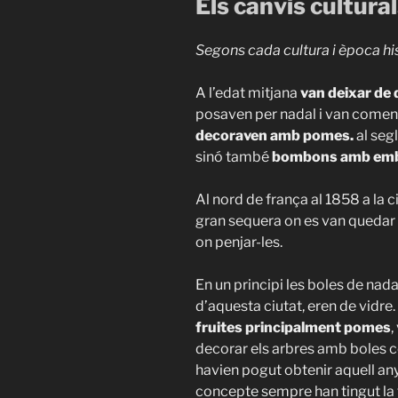
Els canvis cultura
Segons cada cultura i època hi
A l’edat mitjana
van deixar de
posaven per nadal i van començ
decoraven amb pomes.
al seg
sinó també
bombons amb emb
Al nord de frança al 1858 a la 
gran sequera on es van quedar
on penjar-les.
En un principi les boles de nad
d’aquesta ciutat, eren de vidre.
fruites principalment pomes
,
decorar els arbres amb boles 
havien pogut obtenir aquell any
concepte sempre han tingut la 