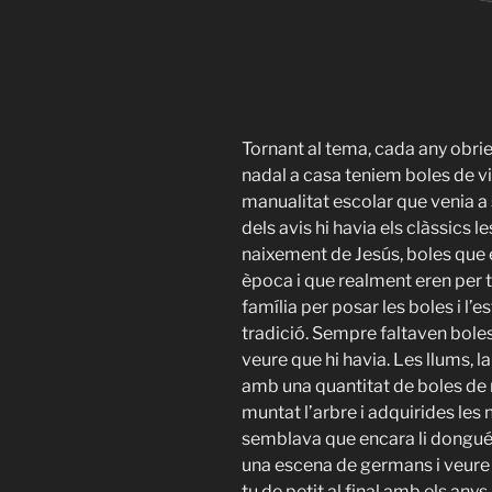
Tornant al tema, cada any obri
nadal a casa teniem boles de vi
manualitat escolar que venia a s
dels avis hi havia els clàssics 
naixement de Jesús, boles que e
època i que realment eren per to
família per posar les boles i l’e
tradició. Sempre faltaven boles 
veure que hi havia. Les llums, la
amb una quantitat de boles de 
muntat l’arbre i adquirides les
semblava que encara li dongué
una escena de germans i veure
tu de petit al final amb els anys