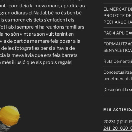
ant i com deia la meva mare, aprofita ara
EL MERCAT DE
 gran odiaras el Nadal, bé no és ben bé
PROJECTE DE
vis es moren els tiets s’enfaden i els
PECHAKUCH
Tot i així sempre hi ha reunions familiars
PAC 4 APLIC
a no són vint ara son vuit tenint en
via de part de me mare feia posar a la
FORMALITZAC
 de les fotografies per si s’havia de
SENYALETICA
àcia la meva àvia que ens feia barrets
Ruta Cementiri
 més il·lusió que els propis regals!
Conceptualitza
per el mercat d
Descobrint la s
MIS ACTIVI
20231 (1)
241 Pr
241_20_020_0