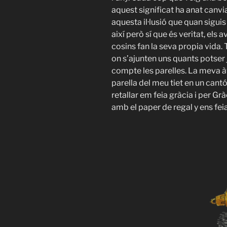
aquest significat ha anat canvi
aquesta il·lusió que quan siguis
així però sí que és veritat, els a
cosins fan la seva propia vida. 
on s’ajunten uns quants potser j
compte les parelles. La meva à
parella del meu tiet en un cantó
retallar em feia gràcia i per Gr
amb el paper de regal y ens feia