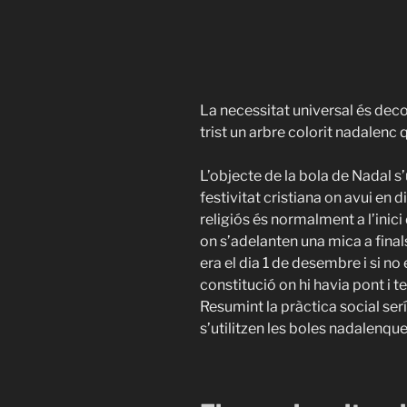
La necessitat universal és decora
trist un arbre colorit nadalenc q
L’objecte de la bola de Nadal s’u
festivitat cristiana on avui en
religiós és normalment a l’inic
on s’adelanten una mica a fin
era el dia 1 de desembre i si no 
constitució on hi havia pont i t
Resumint la pràctica social ser
s’utilitzen les boles nadalenque