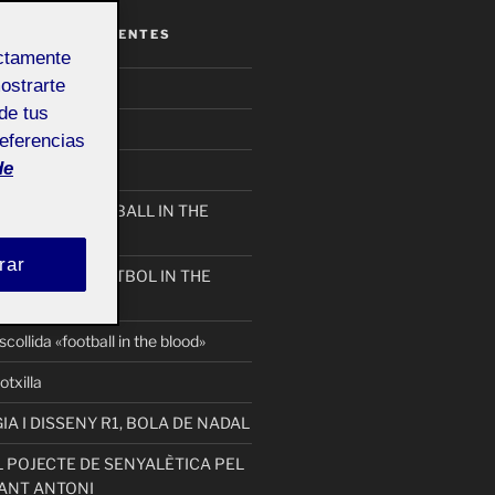
ENTRADAS RECIENTES
ectamente
mostrarte
on_nuria
de tus
referencias
de
eativa per a FOOTBALL IN THE
rar
ERCA SOBRE FUTBOL IN THE
collida «football in the blood»
otxilla
 I DISSENY R1, BOLA DE NADAL
 POJECTE DE SENYALÈTICA PEL
ANT ANTONI