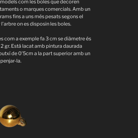
ns models com les boles que decoren
untaments o marques comercials. Amb un
grams fins a uns més pesats segons el
 l’arbre on es disposin les boles.
res com a exemple fa 3 cm se diàmetre és
de 2 gr. Está lacat amb pintura daurada
caputxí de 0’5cm a la part superior amb un
 penjar-la.