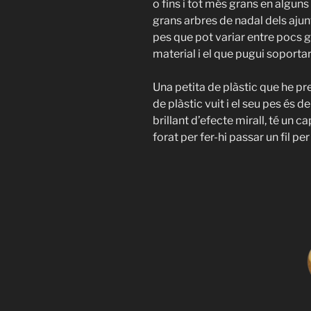
o fins i tot més grans en algu
grans arbres de nadal dels aj
pes que pot variar entre pocs 
material i el que pugui soportar
Una petita de plàstic que he p
de plàstic vuit i el seu pes és 
brillant d’efecte mirall, té un 
forat per fer-hi passar un fil per