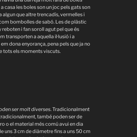
 a casa les boles son un joc pels gats son
a algun que altre trencadís, vermelles i
n com bombolles de sabó. Les de plàstic
y reboten i fan soroll agut pel que és
em transporten a aquella il·lusió i a
 em dona enyorança, pena pels que ja no
e tots els moments viscuts.
oden ser molt diverses
.
Tradicionalment
t tradicionalment, també poden ser de
ro o el material més comú avui en dia
sde uns 3 cm de diàmetre fins a uns 50 cm