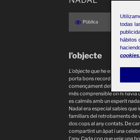
Utiliza
Pública
todas la
publicid
hábitos 
haciendo
l’objecte
cookies
L’objecte que he escollit és una
porta bons records li tinc molt d
començament del nadal on la f
més comprensible on hi havia u
es calmés amb un esperit nadal
Nadal era especial sabies que 
familiars del retrobaments de v
dos cops al any contats. De cant
compartint un àpat i una cele
l’any. Cada cop que veig una b