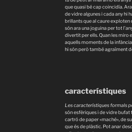
que quasi bé cap coincidía. Ara
de vidre algunes i cada any hi h
brillants que al caure explote
són ara una joguina per tot l’an
divertit per ells. Quan les miro 
aquells moments de la infància
hi són però també agraïment d
característiques
Les característiques formals p
són esfèriques i de vidre bufa
cartró de paper «maché», de su
que és de plàstic. Pot anar de