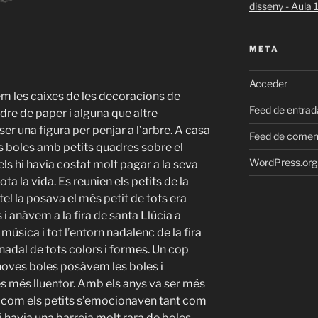
disseny - Aula
META
Acceder
em les caixes de les decoracions de
Feed de entrad
dre de paper i alguna que altre
er una figura per penjar a l’arbre. A casa
Feed de comen
les boles amb petits quadres sobre el
WordPress.org
ls hi havia costat molt pagar a la seva
ta la vida. Es reunien els petits de la
stel la posava el més petit de tots era
i anàvem a la fira de santa Llúcia a
 música i tot l’entorn nadalenc de la fira
nadal de tots colors i formes. Un cop
 noves boles posàvem les boles i
s més lluentor. Amb els anys va ser més
 com els petits s’emocionaven tant com
 i havia una barreja molt rara de boles