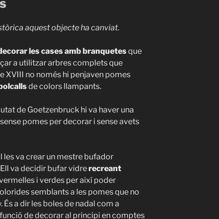
ls
stòrica aquest objecte ha canviat.
 decorar les cases amb branquetes
que
ar a utilitzar arbres complets que
le XVIII no només hi penjaven pomes
olcalls
de colors llampants.
ciutat de Goetzenbruck hi va haver una
 sense pomes per decorar i sense avets
al les va crear un mestre bufador
 Ell va decidir bufar vidre
recreant
 vermelles i verdes per així poder
colorides semblants a les pomes que no
. És a dir les boles de nadal com a
funció de decorar al principi en comptes