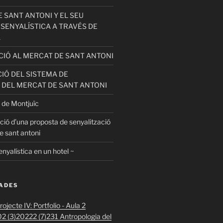
 SANT ANTONI Y EL SEU
 SENYALÍSTICA A TRAVÉS DE
A
ACIÓ AL MERCAT DE SANT ANTONI
IÓ DEL SISTEMA DE
 DEL MERCAT DE SANT ANTONI
 de Montjuïc
ció d’una proposta de senyalització
e sant antoni
enyalística en un hotel ~
DADES
ojecte IV: Portfolio - Aula 2
2 (3)
20222 (7)
231 Antropologia del