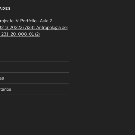
DADES
ojecte IV: Portfolio - Aula 2
2 (3)
20222 (7)
231 Antropologia del
 1 231_20_008_01 (2)
as
tarios