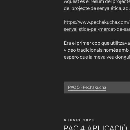
Aquest és el resum del projecte
del projecte de senyalética, aq
https://www.pechakucha.com/
senyalistica-pel-mercat-de-sa
Era el primer cop que utilitzav
video tradicionals només amb l
espero que la meva veu dongui s
PAC 5 - Pechakucha
PUBLICADO
6 JUNIO, 2023
EL
PAC 4 APLICACIÓ