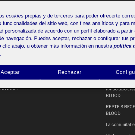
Buscar
mos
cookies
propias y de terceros para poder ofrecerte corr
JECTE DE
por:
s funcionalidades del sitio web, con fines analíticos y para 
L MERCAT DE SANT
ad personalizada de acuerdo con un perfil elaborado a partir 
de navegación. Puedes aceptar, rechazar o configurar tus p
ACTIFOLIO 
 clic abajo, u obtener más información en nuestra
política 
.
P3_garcia_pic
Pública
PAUSA by nu
Aceptar
Rechazar
Configu
Procés PAC1
ia aquí!
R4 Solució cr
BLOOD
REPTE 3 REC
BLOOD
La comunitat es