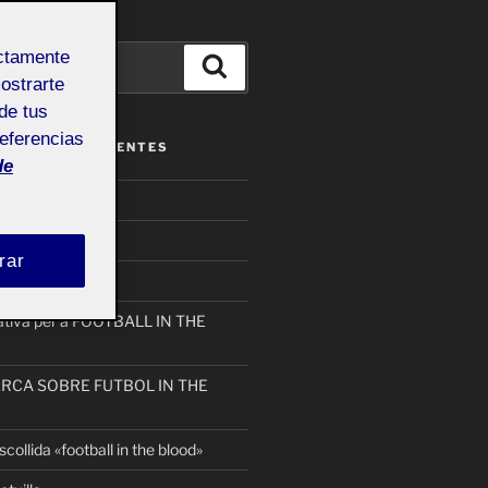
ectamente
Buscar
mostrarte
de tus
referencias
ENTRADAS RECIENTES
de
on_nuria
rar
eativa per a FOOTBALL IN THE
ERCA SOBRE FUTBOL IN THE
collida «football in the blood»