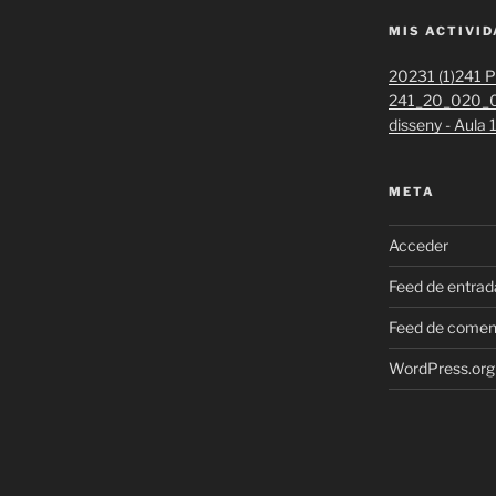
MIS ACTIVI
20231 (1)
241 Pr
241_20_020_0
disseny - Aula
META
Acceder
Feed de entrad
Feed de comen
WordPress.org