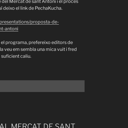
 del Mercat de sant Antoni i el procés
uí deixo el link de PechaKucha.
presentations/proposta-de-
nt-antoni
a el programa, prefereixo editors de
a veu em sembla una mica vuit i fred
uficient caliu.
 AL MERCAT DE SANT