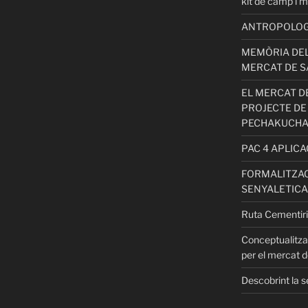
kit de camp i m
ANTROPOLOGIA
MEMÒRIA DEL
MERCAT DE S
EL MERCAT DE
PROJECTE DE
PECHAKUCH
PAC 4 APLIC
FORMALITZAC
SENYALETICA
Ruta Cementiri
Conceptualitza
per el mercat d
Descobrint la s