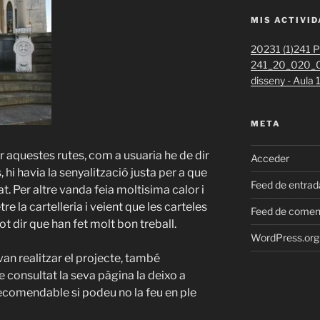
MIS ACTIVI
20231 (1)
241 Pr
241_20_020_0
disseny - Aula
META
ar aquestes rutes, com a usuaria he de dir
Acceder
hi havia la senyalització justa per a que
Feed de entrad
t. Per altre vanda feia moltisima calor i
 la cartelleria i veient que les carteles
Feed de comen
t dir que han fet molt bon treball.
WordPress.org
an realitzar el projecte, també
he consultat la seva pàgina la deixo a
recomendable si podeu no la feu en ple