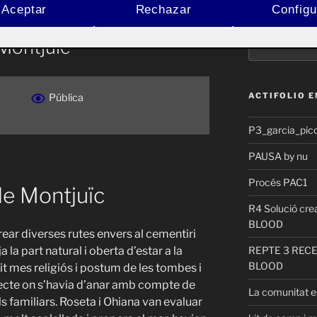
Aceptar
Rechazar
Configu
Buscar
Montjuïc
por:
ACTIFOLIO 
Pública
P3_garcia_pic
PAUSA by nu
Procés PAC1
de Montjuïc
R4 Solució cr
BLOOD
ear diverses rutes envers al cementiri
REPTE 3 REC
 la part natural i oberta d’estar a la
BLOOD
t mes religiós i postum de les tombes i
jecte on s’havia d’anar amb compte de
La comunitat es
els familiars. Roseta i Ohiana van evaluar