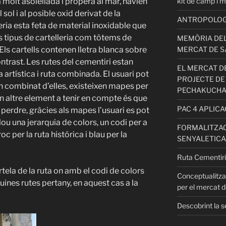
kit de camp i m
 molt asolellada i propera al mar, havien
 sol i al posible oxid derivat de la
ANTROPOLOGIA
eria esta feta de material inoxidable que
is tipus de cartelleria com tòtems de
MEMÒRIA DEL
MERCAT DE S
. Els cartells contenen lletra blanca sobre
trast. Les rutes del cementiri estan
EL MERCAT DE
a artística i ruta combinada. El usuari pot
PROJECTE DE
 un combinat d’elles, existeixen mapes per
PECHAKUCH
un altre element a tenir en compte és que
PAC 4 APLIC
e perdre, gràcies als mapes l’usuari es pot
lou una jerarquia de colors, un codi per a
FORMALITZAC
c per la ruta histórica i blau per la
SENYALETICA
Ruta Cementiri
ela de la ruta on amb el codi de colors
Conceptualitza
ines rutes pertany, en aquest cas a la
per el mercat d
Descobrint la s