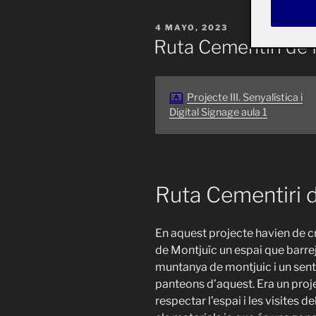
PUBLICADO
4 MAYO, 2023
EL
Ruta Cementiri de 
Projecte III. Senyalística i
Digital Signage aula 1
Ruta Cementiri 
En aquest projecte havien de cr
de Montjuïc un espai que barreja
muntanya de montjuic i un senti
panteons d’aquest. Era un pro
respectar l’espai i les visites d