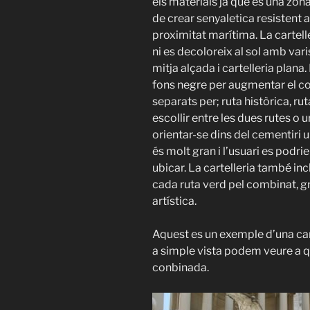
els materials ja que és una zona
de crear senyaletica resistent al
proximitat marítima. La cartell
ni es decoloreix al sol amb var
mitja alçada i cartelleria plana
fons negre per augmentar el con
separats per; ruta històrica, rut
escollir entre les dues rutes o
orientar-se dins del cementiri 
és molt gran i l’usuari es podri
ubicar. La cartelleria també inc
cada ruta verd pel combinat, gro
artística.
Aquest es un exemple d’una cart
a simple vista podem veure a qu
conbinada.