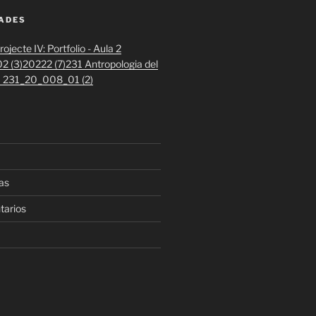
DADES
ojecte IV: Portfolio - Aula 2
2 (3)
20222 (7)
231 Antropologia del
 1 231_20_008_01 (2)
as
tarios