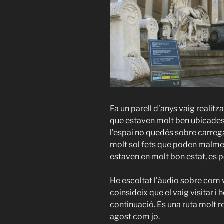
Fa un parell d’anys vaig realitz
que estaven molt ben ubicades, 
l’espai no quedés sobre carrega
molt sol fets que poden malmetre
estaven en molt bon estat, es po
He escoltat l’àudio sobre com v
coinsideix que el vaig visitar i 
continuació. Es una ruta molt 
agost com jo.