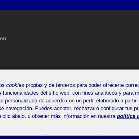
con
OC
suggeriments
Acceder
mos
cookies
propias y de terceros para poder ofrecerte corr
s funcionalidades del sitio web, con fines analíticos y para 
ad personalizada de acuerdo con un perfil elaborado a partir 
de navegación. Puedes aceptar, rechazar o configurar tus p
 clic abajo, u obtener más información en nuestra
política 
LEXIÓ D'UN PROJECTE (PAC3)
.
3)