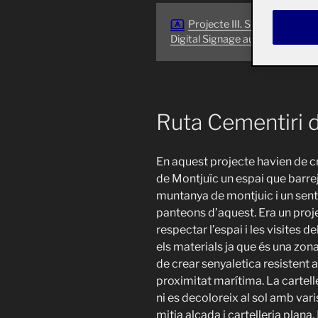
Projecte III. Senyalística i
Digital Signage aula 1
Ruta Cementiri 
En aquest projecte havien de cr
de Montjuïc un espai que barreja
muntanya de montjuic i un senti
panteons d’aquest. Era un pro
respectar l’espai i les visites d
els materials ja que és una zona
de crear senyaletica resistent al
proximitat marítima. La cartell
ni es decoloreix al sol amb var
mitja alçada i cartelleria plana