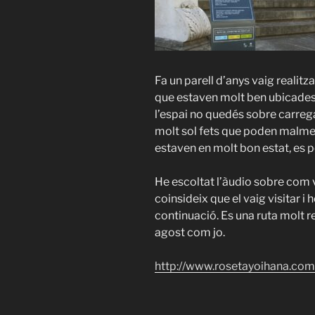
Fa un parell d’anys vaig realitz
que estaven molt ben ubicades, 
l’espai no quedés sobre carrega
molt sol fets que poden malmetre
estaven en molt bon estat, es po
He escoltat l’àudio sobre com v
coinsideix que el vaig visitar i 
continuació. Es una ruta molt 
agost com jo.
http://www.rosetayoihana.com/