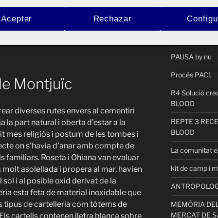
ACTIFOLIO 
Pública
Aceptar
Rechazar
Configu
P3_garcia_pic
PAUSA by nu
Procés PAC1
de Montjuïc
R4 Solució cr
BLOOD
ear diverses rutes envers al cementiri
REPTE 3 REC
 la part natural i oberta d’estar a la
BLOOD
t mes religiós i postum de les tombes i
jecte on s’havia d’anar amb compte de
La comunitat es
els familiars. Roseta i Ohiana van evaluar
kit de camp i m
 molt asolellada i propera al mar, havien
 sol i al posible oxid derivat de la
ANTROPOLOGIA
eria esta feta de material inoxidable que
is tipus de cartelleria com tòtems de
MEMÒRIA DEL
MERCAT DE S
. Els cartells contenen lletra blanca sobre