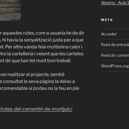
disseny - Aula
META
ar aquestes rutes, com a usuaria he de dir
Acceder
hi havia la senyalització justa per a que
Feed de entrad
t. Per altre vanda feia moltisima calor i
 la cartelleria i veient que les carteles
Feed de comen
t dir que han fet molt bon treball.
WordPress.org
an realitzar el projecte, també
he consultat la seva pàgina la deixo a
recomendable si podeu no la feu en ple
rutes-del-cementiri-de-montjuic/