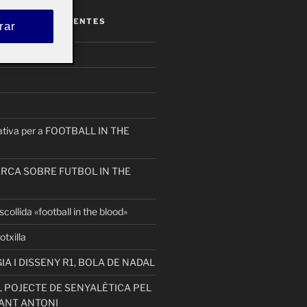
ENTRADAS RECIENTES
rar
on_nuria
eativa per a FOOTBALL IN THE
ERCA SOBRE FUTBOL IN THE
collida «football in the blood»
otxilla
 I DISSENY R1, BOLA DE NADAL
 POJECTE DE SENYALÈTICA PEL
ANT ANTONI