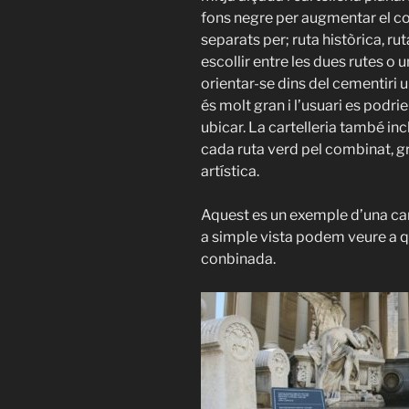
fons negre per augmentar el con
separats per; ruta històrica, rut
escollir entre les dues rutes o
orientar-se dins del cementiri 
és molt gran i l’usuari es podri
ubicar. La cartelleria també inc
cada ruta verd pel combinat, gro
artística.
Aquest es un exemple d’una cart
a simple vista podem veure a qu
conbinada.