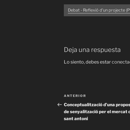
Debat - Reflexió d'un projecte (
Deja una respuesta
Lo siento, debes estar
conecta
Navegación
Entrada
ANTERIOR
de
anterior:
Conceptualització d’una propo
de senyalització per el mercat 
entradas
sant antoni