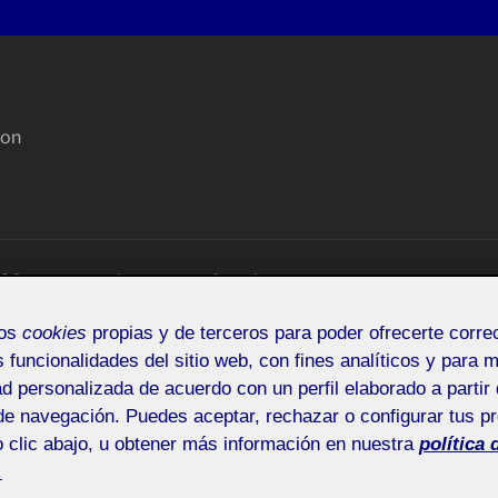
con
OC
suggeriments
Acceder
mos
cookies
propias y de terceros para poder ofrecerte corr
s funcionalidades del sitio web, con fines analíticos y para 
ad personalizada de acuerdo con un perfil elaborado a partir 
de navegación. Puedes aceptar, rechazar o configurar tus p
CIA PICON
Buscar
 clic abajo, u obtener más información en nuestra
política 
Montjuïc
por:
.