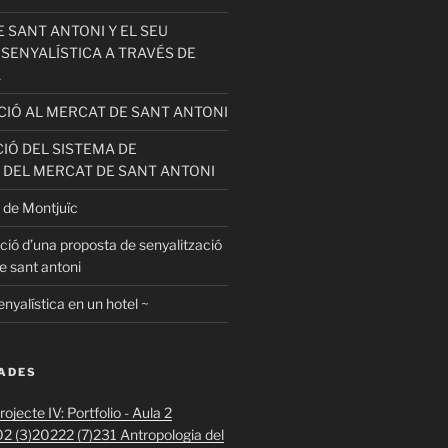
 SANT ANTONI Y EL SEU
 SENYALÍSTICA A TRAVÉS DE
A
ACIÓ AL MERCAT DE SANT ANTONI
IÓ DEL SISTEMA DE
 DEL MERCAT DE SANT ANTONI
 de Montjuïc
ció d’una proposta de senyalització
e sant antoni
enyalística en un hotel ~
DADES
ojecte IV: Portfolio - Aula 2
2 (3)
20222 (7)
231 Antropologia del