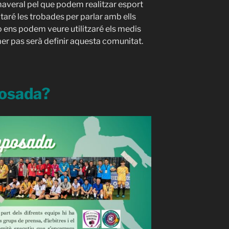
maveral pel que podem realitzar esport
itaré les trobades per parlar amb ells
o ens podem veure utilitzaré els medis
mer pas serà definir aquesta comunitat.
osada?