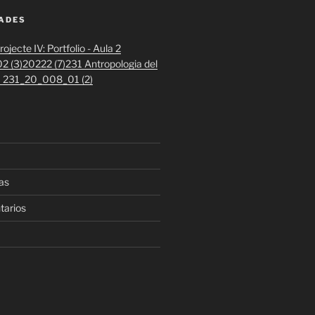
DADES
ojecte IV: Portfolio - Aula 2
2 (3)
20222 (7)
231 Antropologia del
 1 231_20_008_01 (2)
as
tarios