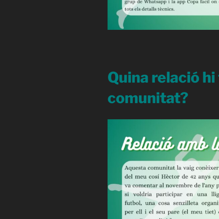
Quina relació hi
comunitat?