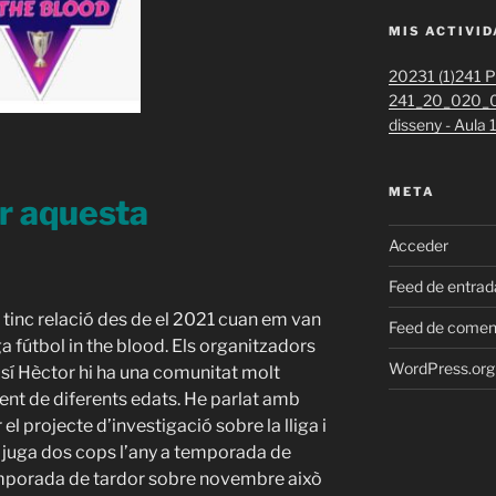
MIS ACTIVI
20231 (1)
241 Pr
241_20_020_0
disseny - Aula
META
ir aquesta
Acceder
Feed de entrad
 tinc relació des de el 2021 cuan em van
Feed de comen
iga fútbol in the blood. Els organitzadors
WordPress.org
osí Hèctor hi ha una comunitat molt
ent de diferents edats. He parlat amb
el projecte d’investigació sobre la lliga i
es juga dos cops l’any a temporada de
emporada de tardor sobre novembre això