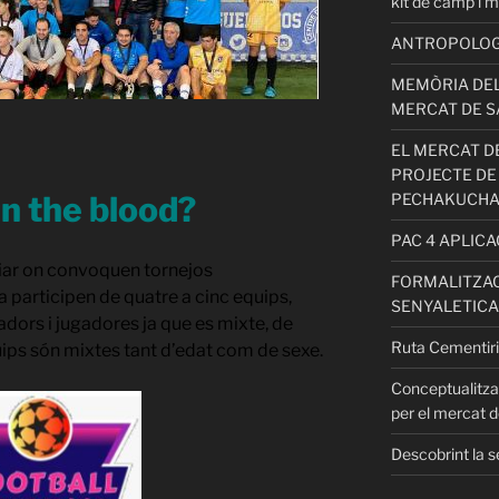
kit de camp i m
ANTROPOLOGIA
MEMÒRIA DEL
MERCAT DE S
EL MERCAT DE
PROJECTE DE
in the blood?
PECHAKUCH
PAC 4 APLIC
iliar on convoquen tornejos
FORMALITZAC
 participen de quatre a cinc equips,
SENYALETICA
adors i jugadores ja que es mixte, de
Ruta Cementiri
quips són mixtes tant d’edat com
de sexe.
Conceptualitza
per el mercat d
Descobrint la s