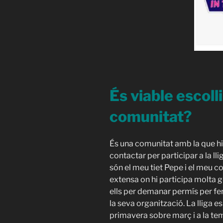
És viable escoll
comunitat?
És una comunitat amb la que hi
contactar per participar a la ll
són el meu tiet Pepe i el meu c
extensa on hi participa molta g
ells per demanar permís per fer 
la seva organització. La lliga 
primavera sobre març i a la t