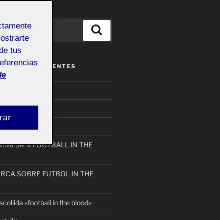
ectamente
Buscar
mostrarte
de tus
referencias
ENTRADAS RECIENTES
de
on_nuria
rar
eativa per a FOOTBALL IN THE
ERCA SOBRE FUTBOL IN THE
collida «football in the blood»