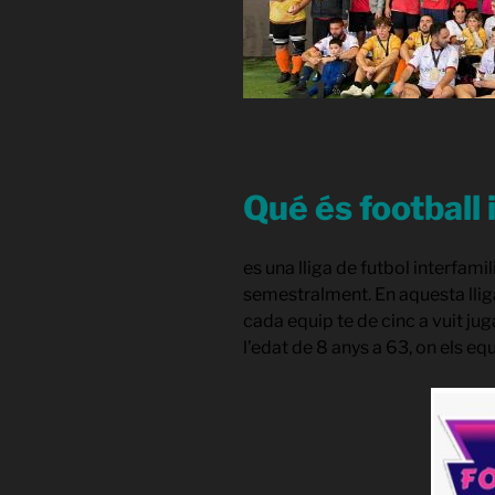
Qué és football 
es una lliga de futbol interfam
semestralment. En aquesta lliga
cada equip te de cinc a vuit jug
l’edat de 8 anys a 63, on els e