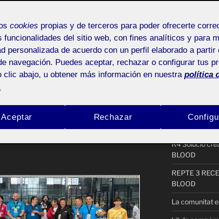
Buscar
mos
cookies
propias y de terceros para poder ofrecerte corr
ida «football in the
por:
s funcionalidades del sitio web, con fines analíticos y para 
ad personalizada de acuerdo con un perfil elaborado a partir 
de navegación. Puedes aceptar, rechazar o configurar tus p
ACTIFOLIO 
 clic abajo, u obtener más información en nuestra
política 
Aula
Pública
.
P3_garcia_pic
PAUSA by nu
Aceptar
Rechazar
Configu
Procés PAC1
R4 Solució cr
BLOOD
REPTE 3 REC
BLOOD
La comunitat es