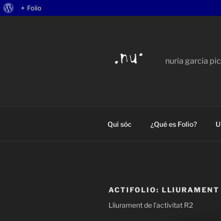
Acerca
+ Folio
Saltar
de
al
WordPress
contenido
nuria garcia pi
Qui sóc
¿Qué es Folio?
U
ACTIFOLIO:
LLIURAMENT 
Lliurament de l’activitat R2