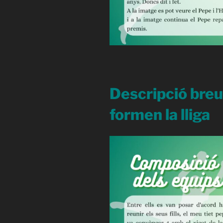
Descripció breu
formen la lliga