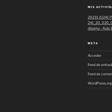
MIS ACTIVI
20231 (1)
241 Pr
241_20_020_0
disseny - Aula
META
Acceder
Feed de entrad
Feed de comen
WordPress.org