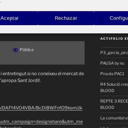
.
Buscar
d’una proposta de
Aceptar
Rechazar
Configu
por:
l mercat de sant antoni
ACTIFOLIO 
Pública
P3_garcia_pic
PAUSA by nu
i entretingut si no coneixeu el mercat de
Procés PAC1
apropa Sant Jordi!.
R4 Solució cr
BLOOD
REPTE 3 REC
BLOOD
ign/DAFf4VO4VBA/BcDiBWFnfO9ksmiJk
La comunitat es
utm_campaign=designshare&utm_me