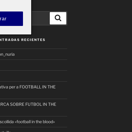
Buscar
rar
ENTRADAS RECIENTES
on_nuria
eativa per a FOOTBALL IN THE
ERCA SOBRE FUTBOL IN THE
collida «football in the blood»