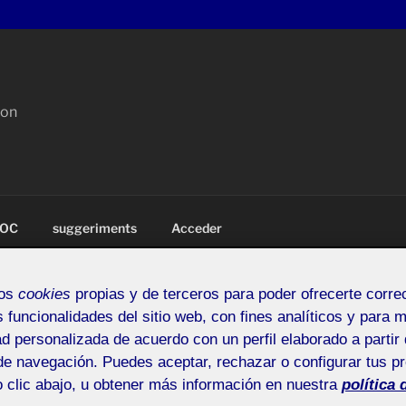
con
OC
suggeriments
Acceder
mos
cookies
propias y de terceros para poder ofrecerte corr
s funcionalidades del sitio web, con fines analíticos y para 
ad personalizada de acuerdo con un perfil elaborado a partir 
EPTUALITZACIÓ I ESTRATÈGIA
de navegación. Puedes aceptar, rechazar o configurar tus p
ia
 clic abajo, u obtener más información en nuestra
política 