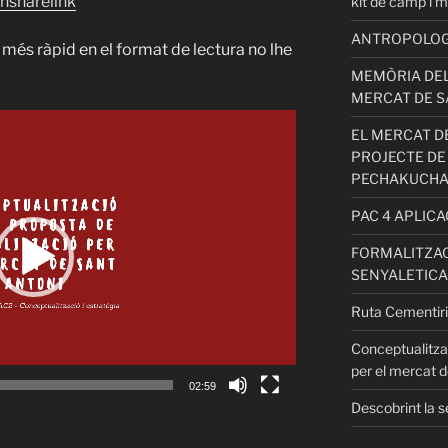
hsharelink
kit de camp i m
ANTROPOLOGIA
més ràpid en el format de lectura no lhe
MEMÒRIA DEL
MERCAT DE S
EL MERCAT DE
PROJECTE DE
PECHAKUCH
PAC 4 APLIC
FORMALITZAC
SENYALETICA
Ruta Cementiri
Conceptualitza
per el mercat d
02:59
Descobrint la s