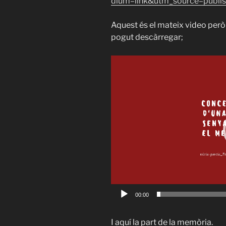
dium=link&utm_source=publis
Aquest és el mateix video però 
pogut descàrregar;
Reproductor
de
vídeo
00:00
I aquí la part de la memòria.