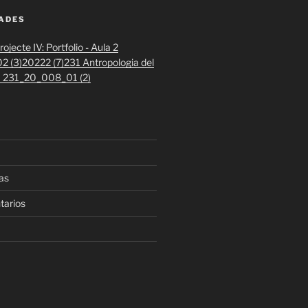
DADES
ojecte IV: Portfolio - Aula 2
2 (3)
20222 (7)
231 Antropologia del
 1 231_20_008_01 (2)
as
tarios