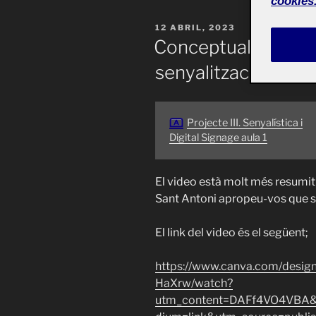
cookies
PUBLICADO
12 ABRIL, 2023
EL
Conceptualització 
senyalització per e
Projecte III. Senyalística i
Digital Signage aula 1
El video està molt més resumit 
Sant Antoni apropeu-vos que s’
El link del video és el següent;
https://www.canva.com/des
HaXrw/watch?
utm_content=DAFf4VO4VBA&