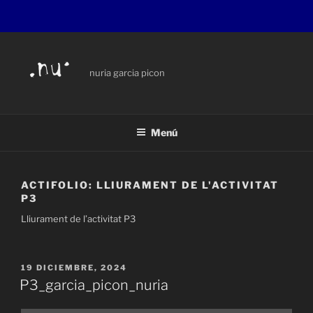
Saltar
al
contenido
nuria garcia picon
Menú
ACTIFOLIO:
LLIURAMENT DE L'ACTIVITAT
P3
Lliurament de l’activitat P3
PUBLICADO
19 DICIEMBRE, 2024
EL
P3_garcia_picon_nuria