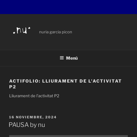
Saltar
al
contenido
nuria garcia picon
Menú
ACTIFOLIO:
LLIURAMENT DE L'ACTIVITAT
P2
Lliurament de l’activitat P2
PUBLICADO
16 NOVIEMBRE, 2024
EL
PAUSA by nu