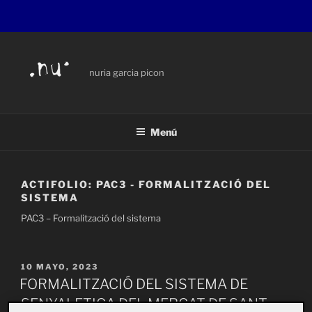
Saltar
al
contenido
nuria garcia picon
Menú
ACTIFOLIO:
PAC3 - FORMALITZACIÓ DEL
SISTEMA
PAC3 – Formalització del sistema
PUBLICADO
10 MAYO, 2023
EL
FORMALITZACIÓ DEL SISTEMA DE
SENYALETICA DEL MERCAT DE SANT