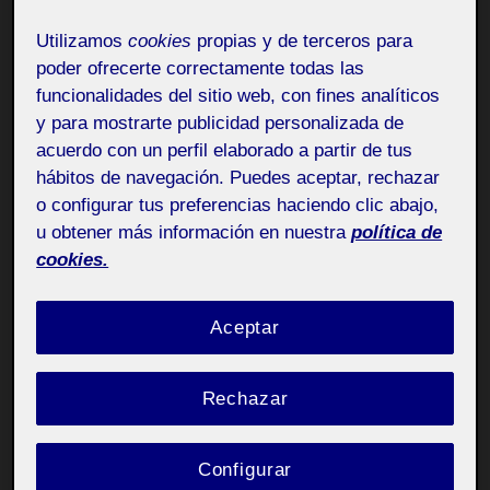
ANTONI
Utilizamos
cookies
propias y de terceros para
Reproductor
poder ofrecerte correctamente todas las
de
funcionalidades del sitio web, con fines analíticos
vídeo
y para mostrarte publicidad personalizada de
acuerdo con un perfil elaborado a partir de tus
hábitos de navegación. Puedes aceptar, rechazar
o configurar tus preferencias haciendo clic abajo,
u obtener más información en nuestra
política de
cookies.
00:00
02:44
Aceptar
Rechazar
Configurar